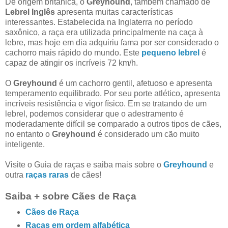
De origem britânica, o
Greyhound
, também chamado de
Lebrel Inglês
apresenta muitas características
interessantes. Estabelecida na Inglaterra no período
saxônico, a raça era utilizada principalmente na caça à
lebre, mas hoje em dia adquiriu fama por ser considerado o
cachorro mais rápido do mundo. Este
pequeno lebrel
é
capaz de atingir os incríveis 72 km/h.
O
Greyhound
é um cachorro gentil, afetuoso e apresenta
temperamento equilibrado. Por seu porte atlético, apresenta
incríveis resistência e vigor físico. Em se tratando de um
lebrel, podemos considerar que o adestramento é
moderadamente difícil se comparado a outros tipos de cães,
no entanto o
Greyhound
é considerado um cão muito
inteligente.
Visite o Guia de raças e saiba mais sobre o
Greyhound
e
outra
raças raras
de cães!
Saiba + sobre Cães de Raça
Cães de Raça
Raças em ordem alfabética